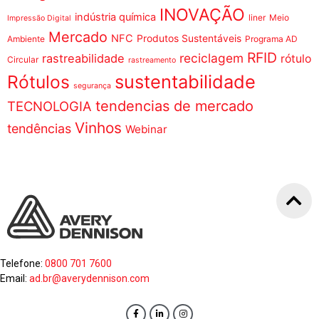
INOVAÇÃO
indústria química
liner
Meio
Impressão Digital
Mercado
NFC
Produtos Sustentáveis
Ambiente
Programa AD
RFID
reciclagem
rastreabilidade
rótulo
Circular
rastreamento
sustentabilidade
Rótulos
segurança
tendencias de mercado
TECNOLOGIA
Vinhos
tendências
Webinar
Telefone:
0800 701 7600
Email:
ad.br@averydennison.com