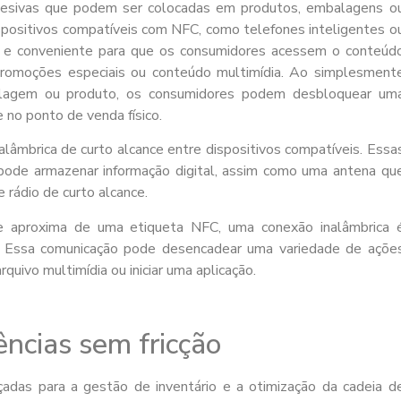
esivas que podem ser colocadas em produtos, embalagens o
ispositivos compatíveis com NFC, como telefones inteligentes o
il e conveniente para que os consumidores acessem o conteúd
 promoções especiais ou conteúdo multimídia. Ao simplesment
alagem ou produto, os consumidores podem desbloquear um
e no ponto de venda físico.
lâmbrica de curto alcance entre dispositivos compatíveis. Essa
pode armazenar informação digital, assim como uma antena qu
rádio de curto alcance.
 aproxima de uma etiqueta NFC, uma conexão inalâmbrica 
os. Essa comunicação pode desencadear uma variedade de açõe
quivo multimídia ou iniciar uma aplicação.
ências sem fricção
adas para a gestão de inventário e a otimização da cadeia d