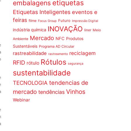
etiquetas
embalagens
Etiquetas Inteligentes
eventos e
feiras
Futuro
filme
Focus Group
Impressão Digital
INOVAÇÃO
indústria química
liner
Meio
Mercado
NFC
Produtos
Ambiente
e
Sustentáveis
Programa AD Circular
a
reciclagem
rastreabilidade
rastreamento
o
Rótulos
RFID
rótulo
segurança
sustentabilidade
e
tendencias de
TECNOLOGIA
e
Vinhos
a
mercado
tendências
Webinar
e
m
a