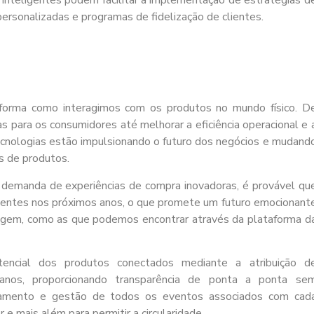
rsonalizadas e programas de fidelização de clientes.
 forma como interagimos com os produtos no mundo físico. D
as para os consumidores até melhorar a eficiência operacional e 
s tecnologias estão impulsionando o futuro dos negócios e mudand
s de produtos.
 demanda de experiências de compra inovadoras, é provável qu
gentes nos próximos anos, o que promete um futuro emocionant
alagem, como as que podemos encontrar através da plataforma d
encial dos produtos conectados mediante a atribuição d
idianos, proporcionando transparência de ponta a ponta se
namento e gestão de todos os eventos associados com cad
 e mais além para permitir a circularidade.