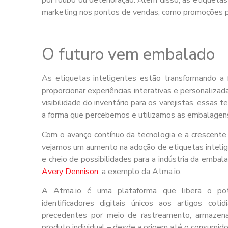
marketing nos pontos de vendas, como promoções pe
O futuro vem embalado
As etiquetas inteligentes estão transformando a
proporcionar experiências interativas e personalizad
visibilidade do inventário para os varejistas, essa
a forma que percebemos e utilizamos as embalagen
Com o avanço contínuo da tecnologia e a crescente
vejamos um aumento na adoção de etiquetas inteli
e cheio de possibilidades para a indústria da emb
Avery Dennison
, a exemplo da Atma.io.
A Atma.io é uma plataforma que libera o pot
identificadores digitais únicos aos artigos cot
precedentes por meio de rastreamento, armaze
produto individual – desde a origem até o consumidor