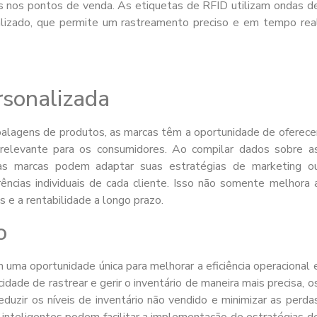
s nos pontos de venda. As etiquetas de RFID utilizam ondas d
cializado, que permite um rastreamento preciso e em tempo rea
rsonalizada
balagens de produtos, as marcas têm a oportunidade de oferece
relevante para os consumidores. Ao compilar dados sobre a
as marcas podem adaptar suas estratégias de marketing o
ências individuais de cada cliente. Isso não somente melhora 
e a rentabilidade a longo prazo.
o
m uma oportunidade única para melhorar a eficiência operacional 
cidade de rastrear e gerir o inventário de maneira mais precisa, o
eduzir os níveis de inventário não vendido e minimizar as perda
 inteligentes podem facilitar a implementação de estratégias d