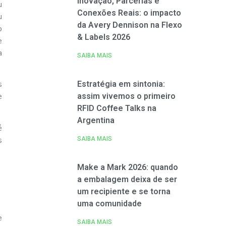
Inovação, Parcerias e
u
Conexões Reais: o impacto
u
da Avery Dennison na Flexo
o
& Labels 2026
e
a
SAIBA MAIS
s
Estratégia em sintonia:
e
assim vivemos o primeiro
RFID Coffee Talks na
Argentina
é
s
SAIBA MAIS
Make a Mark 2026: quando
a embalagem deixa de ser
um recipiente e se torna
uma comunidade
e
SAIBA MAIS