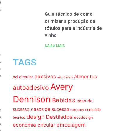
e
l
Guia técnico de como
otimizar a produção de
rótulos para a indústria de
vinho
SAIBA MAIS
r
TAGS
s
u
a
adesivos
Alimentos
ad circular
ad stretch
Avery
autoadesivo
Dennison
Bebidas
caso de
casos de sucesso
e
sucesso
conteúdo
consumo
design
Destilados
s
ecodesign
técnico
s
embalagem
economia circular
e