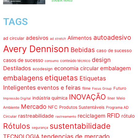
SAIBA MAIS
TAGS
autoadesivo
adesivos
Alimentos
ad circular
ad stretch
Avery Dennison
Bebidas
caso de sucesso
design
casos de sucesso
conteúdo técnico
consumo
Destilados
embalagem
economia circular
ecodesign
etiquetas
embalagens
Etiquetas
Inteligentes
eventos e feiras
Futuro
filme
Focus Group
INOVAÇÃO
indústria química
liner
Meio
Impressão Digital
Mercado
NFC
Produtos Sustentáveis
Ambiente
Programa AD
RFID
reciclagem
rastreabilidade
rótulo
Circular
rastreamento
sustentabilidade
Rótulos
segurança
tendencias de mercado
TECNOLOGIA