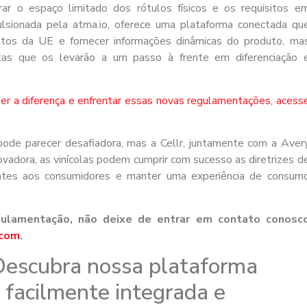
ar o espaço limitado dos rótulos físicos e os requisitos e
ulsionada pela atma.io, oferece uma plataforma conectada qu
sitos da UE e fornecer informações dinâmicas do produto, ma
tas que os levarão a um passo à frente em diferenciação 
er a diferença e enfrentar essas novas regulamentações, acess
de parecer desafiadora, mas a Cellr, juntamente com a Aver
ovadora, as vinícolas podem cumprir com sucesso as diretrizes d
entes aos consumidores e manter uma experiência de consum
gulamentação, não deixe de entrar em contato conosc
.com
.
Descubra nossa plataforma
, facilmente integrada e