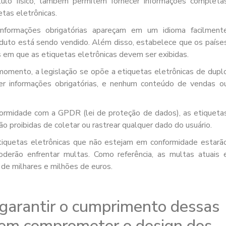
ótulo físico, também permitem fornecer informações completa
etas eletrônicas.
informações obrigatórias apareçam em um idioma facilment
uto está sendo vendido. Além disso, estabelece que os paíse
em que as etiquetas eletrônicas devem ser exibidas.
omento, a legislação se opõe a etiquetas eletrônicas de dupl
r informações obrigatórias, e nenhum conteúdo de vendas o
formidade com a GPDR (lei de proteção de dados), as etiqueta
 proibidas de coletar ou rastrear qualquer dado do usuário.
tiquetas eletrônicas que não estejam em conformidade estarã
derão enfrentar multas. Como referência, as multas atuais 
de milhares e milhões de euros.
garantir o cumprimento dessas
em comprometer o design dos