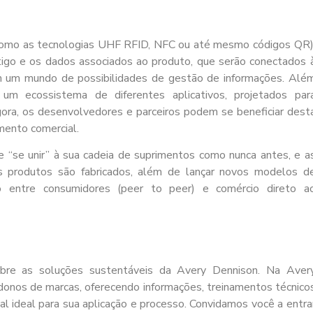
s (como as tecnologias UHF RFID, NFC ou até mesmo códigos QR)
rtigo e os dados associados ao produto, que serão conectados 
im um mundo de possibilidades de gestão de informações. Alé
 um ecossistema de diferentes aplicativos, projetados par
ora, os desenvolvedores e parceiros podem se beneficiar dest
mento comercial.
 “se unir” à sua cadeia de suprimentos como nunca antes, e a
 produtos são fabricados, além de lançar novos modelos d
o entre consumidores (peer to peer) e comércio direto a
obre as soluções sustentáveis da Avery Dennison. Na Aver
onos de marcas, oferecendo informações, treinamentos técnico
l ideal para sua aplicação e processo. Convidamos você a entra