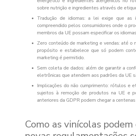
energético e ingredientes alergênicos no r
sobre nutrição e ingredientes através de etiqu
Tradução de idiomas: a lei exige que as 
compreendido pelos consumidores onde o prod
membros da UE possam especificar os idiomas 
Zero conteúdo de marketing e vendas: até o m
propósito e estabelece que só podem conte
marketing é permitido.
Sem coleta de dados: além de garantir a con
eletrônicas que atendem aos padrões da UE são
Implicações do não cumprimento: rótulos e e
sujeitos à remoção de produtos na UE e po
anteriores da GDPR podem chegar a centenas 
Como as vinícolas podem 
novas regulamentações s