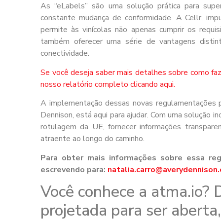
As “eLabels” são uma solução prática para super
constante mudança de conformidade. A Cellr, imp
permite às vinícolas não apenas cumprir os requi
também oferecer uma série de vantagens distin
conectividade.
Se você deseja saber mais detalhes sobre como faz
nosso relatório completo clicando aqui.
A implementação dessas novas regulamentações po
Dennison, está aqui para ajudar. Com uma solução in
rotulagem da UE, fornecer informações transpar
atraente ao longo do caminho.
Para obter mais informações sobre essa re
escrevendo para:
natalia.carro@averydennison
Você conhece a atma.io? 
projetada para ser aberta