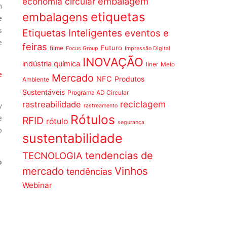
embalagem
economia circular
m
etiquetas
embalagens
e
s
Etiquetas Inteligentes
eventos e
e
feiras
Futuro
filme
Focus Group
Impressão Digital
INOVAÇÃO
indústria química
liner
Meio
e
Mercado
NFC
Produtos
Ambiente
Sustentáveis
Programa AD Circular
reciclagem
rastreabilidade
y
rastreamento
Rótulos
e
RFID
rótulo
segurança
o
sustentabilidade
tendencias de
TECNOLOGIA
o
Vinhos
mercado
tendências
Webinar