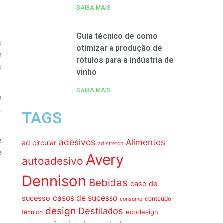
SAIBA MAIS
Guia técnico de como
s
otimizar a produção de
o
rótulos para a indústria de
s
vinho
SAIBA MAIS
a
,
TAGS
e
adesivos
Alimentos
ad circular
ad stretch
e
Avery
autoadesivo
Dennison
Bebidas
caso de
casos de sucesso
sucesso
conteúdo
consumo
design
Destilados
ecodesign
técnico