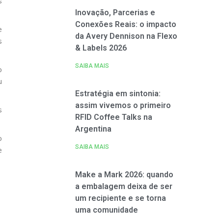
s
Inovação, Parcerias e
Conexões Reais: o impacto
e
da Avery Dennison na Flexo
s
& Labels 2026
SAIBA MAIS
o
u
Estratégia em sintonia:
assim vivemos o primeiro
s
RFID Coffee Talks na
Argentina
o
SAIBA MAIS
e
Make a Mark 2026: quando
a embalagem deixa de ser
um recipiente e se torna
uma comunidade