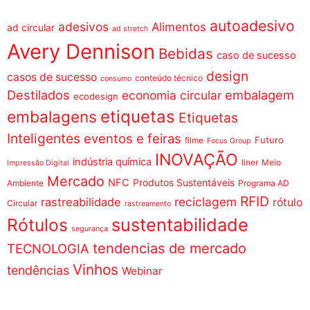
autoadesivo
adesivos
Alimentos
ad circular
ad stretch
Avery Dennison
Bebidas
caso de sucesso
design
casos de sucesso
conteúdo técnico
consumo
Destilados
embalagem
economia circular
ecodesign
etiquetas
embalagens
Etiquetas
Inteligentes
eventos e feiras
Futuro
filme
Focus Group
INOVAÇÃO
indústria química
liner
Meio
Impressão Digital
Mercado
NFC
Produtos Sustentáveis
Ambiente
Programa AD
RFID
reciclagem
rastreabilidade
rótulo
Circular
rastreamento
sustentabilidade
Rótulos
segurança
tendencias de mercado
TECNOLOGIA
Vinhos
tendências
Webinar