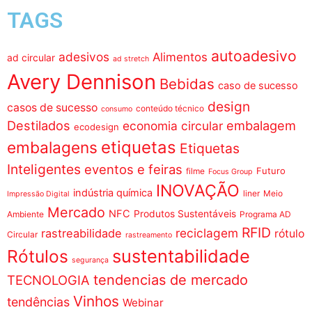
TAGS
autoadesivo
adesivos
Alimentos
ad circular
ad stretch
Avery Dennison
Bebidas
caso de sucesso
design
casos de sucesso
conteúdo técnico
consumo
Destilados
embalagem
economia circular
ecodesign
etiquetas
embalagens
Etiquetas
Inteligentes
eventos e feiras
Futuro
filme
Focus Group
INOVAÇÃO
indústria química
liner
Meio
Impressão Digital
Mercado
NFC
Produtos Sustentáveis
Ambiente
Programa AD
RFID
reciclagem
rastreabilidade
rótulo
Circular
rastreamento
sustentabilidade
Rótulos
segurança
tendencias de mercado
TECNOLOGIA
Vinhos
tendências
Webinar