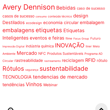
Avery Dennison
Bebidas
caso de sucesso
design
casos de sucesso
conteúdo técnico
consumo
Destilados
embalagem
economia circular
ecodesign
etiquetas
embalagens
Etiquetas
Inteligentes
eventos e feiras
Futuro
filme
Focus Group
INOVAÇÃO
indústria química
liner
Meio
Impressão Digital
Mercado
NFC
Produtos Sustentáveis
Ambiente
Programa AD
RFID
reciclagem
rastreabilidade
rótulo
Circular
rastreamento
sustentabilidade
Rótulos
segurança
tendencias de mercado
TECNOLOGIA
Vinhos
tendências
Webinar