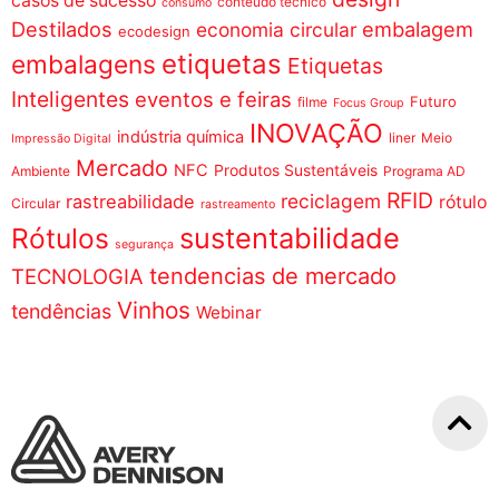
casos de sucesso
conteúdo técnico
consumo
Destilados
embalagem
economia circular
ecodesign
etiquetas
embalagens
Etiquetas
Inteligentes
eventos e feiras
Futuro
filme
Focus Group
INOVAÇÃO
indústria química
liner
Meio
Impressão Digital
Mercado
NFC
Produtos Sustentáveis
Ambiente
Programa AD
RFID
reciclagem
rastreabilidade
rótulo
Circular
rastreamento
sustentabilidade
Rótulos
segurança
tendencias de mercado
TECNOLOGIA
Vinhos
tendências
Webinar