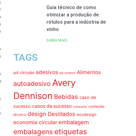
s
Guia técnico de como
z
otimizar a produção de
o
rótulos para a indústria de
o
vinho
e
SAIBA MAIS
o
TAGS
o
adesivos
Alimentos
ad circular
m
ad stretch
Avery
a
autoadesivo
Dennison
Bebidas
caso de
s
,
casos de sucesso
sucesso
conteúdo
consumo
e
design
Destilados
ecodesign
técnico
embalagem
economia circular
etiquetas
embalagens