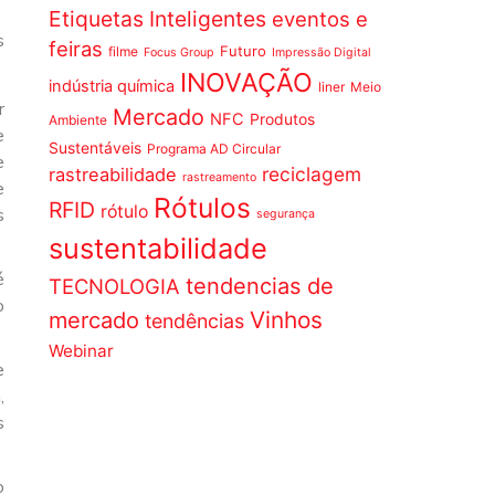
Etiquetas Inteligentes
eventos e
s
feiras
Futuro
filme
Focus Group
Impressão Digital
INOVAÇÃO
indústria química
liner
Meio
r
Mercado
NFC
Produtos
Ambiente
e
Sustentáveis
Programa AD Circular
e
reciclagem
rastreabilidade
rastreamento
e
Rótulos
RFID
rótulo
s
segurança
sustentabilidade
é
tendencias de
TECNOLOGIA
o
Vinhos
mercado
tendências
Webinar
e
,
s
o