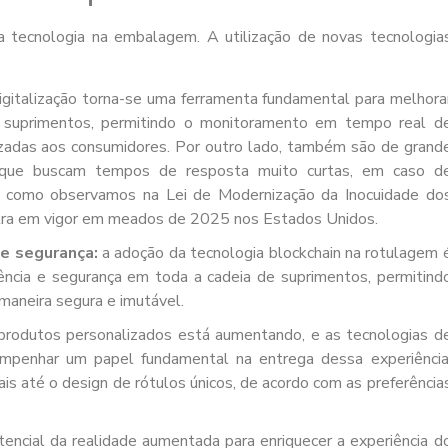
a tecnologia na embalagem. A utilização de novas tecnologia
igitalização torna-se uma ferramenta fundamental para melhora
 de suprimentos, permitindo o monitoramento em tempo real d
izadas aos consumidores. Por outro lado, também são de grand
s que buscam tempos de resposta muito curtas, em caso d
o, como observamos na Lei de Modernização da Inocuidade do
ra em vigor em meados de 2025 nos Estados Unidos.
 e segurança:
a adoção da tecnologia blockchain na rotulagem 
ência e segurança em toda a cadeia de suprimentos, permitind
 maneira segura e imutável.
rodutos personalizados está aumentando, e as tecnologias d
mpenhar um papel fundamental na entrega dessa experiência
is até o design de rótulos únicos, de acordo com as preferência
encial da realidade aumentada para enriquecer a experiência d