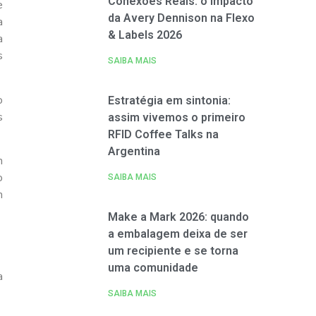
Conexões Reais: o impacto
e
da Avery Dennison na Flexo
a
& Labels 2026
a
s
SAIBA MAIS
o
Estratégia em sintonia:
s
assim vivemos o primeiro
RFID Coffee Talks na
Argentina
m
o
SAIBA MAIS
m
Make a Mark 2026: quando
a embalagem deixa de ser
um recipiente e se torna
uma comunidade
a
SAIBA MAIS