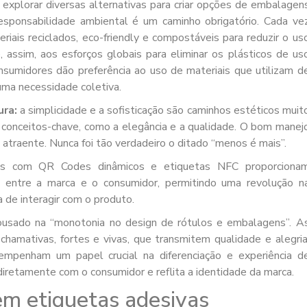
:
explorar diversas alternativas para criar opções de embalagen
responsabilidade ambiental é um caminho obrigatório. Cada ve
ais reciclados, eco-friendly e compostáveis para reduzir o us
, assim, aos esforços globais para eliminar os plásticos de us
nsumidores dão preferência ao uso de materiais que utilizam d
 uma necessidade coletiva.
ura:
a simplicidade e a sofisticação são caminhos estéticos muit
e conceitos-chave, como a elegância e a qualidade. O bom manej
atraente. Nunca foi tão verdadeiro o ditado “menos é mais”.
as com QR Codes dinâmicos e etiquetas NFC proporciona
lo entre a marca e o consumidor, permitindo uma revolução n
 de interagir com o produto.
usado na “monotonia no design de rótulos e embalagens”. A
hamativas, fortes e vivas, que transmitem qualidade e alegria
empenham um papel crucial na diferenciação e experiência d
iretamente com o consumidor e reflita a identidade da marca.
em etiquetas adesivas