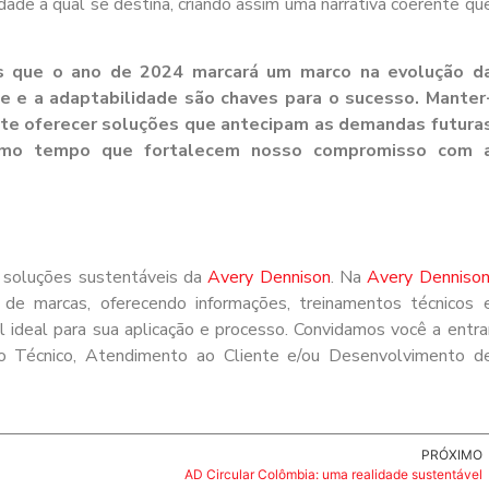
idade à qual se destina, criando assim uma narrativa coerente qu
 que o ano de 2024 marcará um marco na evolução d
de e a adaptabilidade são chaves para o sucesso. Manter
ite oferecer soluções que antecipam as demandas futura
esmo tempo que fortalecem nosso compromisso com 
s soluções sustentáveis da
Avery Dennison
. Na
Avery Denniso
e marcas, oferecendo informações, treinamentos técnicos 
 ideal para sua aplicação e processo. Convidamos você a entra
o Técnico, Atendimento ao Cliente e/ou Desenvolvimento d
PRÓXIMO
AD Circular Colômbia: uma realidade sustentável