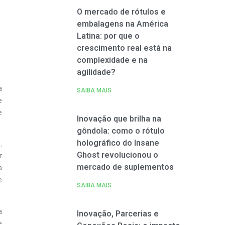
O mercado de rótulos e
embalagens na América
Latina: por que o
crescimento real está na
complexidade e na
agilidade?
a
SAIBA MAIS
e
e
Inovação que brilha na
gôndola: como o rótulo
holográfico do Insane
,
Ghost revolucionou o
r
mercado de suplementos
a
e
SAIBA MAIS
a
Inovação, Parcerias e
e