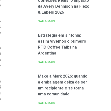
Conexões Reais: o impacto
o
da Avery Dennison na Flexo
& Labels 2026
s
SAIBA MAIS
l
o
Estratégia em sintonia:
assim vivemos o primeiro
RFID Coffee Talks na
a
Argentina
i
s
SAIBA MAIS
e
Make a Mark 2026: quando
e
a embalagem deixa de ser
á
um recipiente e se torna
e
uma comunidade
a
SAIBA MAIS