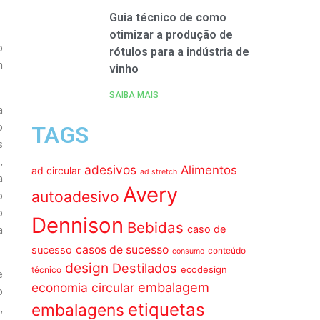
Guia técnico de como
otimizar a produção de
o
rótulos para a indústria de
m
vinho
SAIBA MAIS
a
o
TAGS
s
,
adesivos
Alimentos
ad circular
ad stretch
a
Avery
autoadesivo
o
o
Dennison
Bebidas
a
caso de
casos de sucesso
sucesso
conteúdo
consumo
design
Destilados
ecodesign
técnico
e
embalagem
economia circular
o
etiquetas
embalagens
,