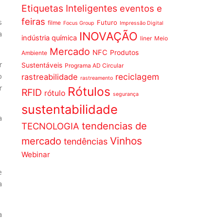
Etiquetas Inteligentes
eventos e
feiras
s
Futuro
filme
Focus Group
Impressão Digital
a
INOVAÇÃO
indústria química
liner
Meio
Mercado
NFC
Produtos
Ambiente
r
Sustentáveis
Programa AD Circular
p
reciclagem
rastreabilidade
rastreamento
r
Rótulos
RFID
rótulo
segurança
sustentabilidade
a
tendencias de
TECNOLOGIA
Vinhos
mercado
tendências
Webinar
e
a
a