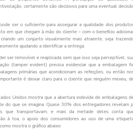
ntiviolação
, certamente são decisivos para uma eventual decisã
pode ser o suficiente para assegurar a qualidade dos produto
o em que chegam à mão do cliente – com o benefício adiciona
a criando um conjunto visualmente mais atraente, seja trazend
esmente ajudando a identificar a entrega.
er ser removível e reaplicada sem que isso seja perceptível, su
lação
(tamper evident) precisa evidenciar que a embalagem fo
alagens primárias que acondicionam as refeições, ou então no
 importante é deixar claro para o cliente que ninguém mexeu, d
tados Unidos mostra que a abertura indevida de embalagens d
ente do que se imagina. Quase 30% dos entregadores revelam j
ões que transportavam, e mais da metade deles conta qu
 Não à toa, o apoio dos consumidores ao uso de uma
etiquet
como mostra o gráfico abaixo: