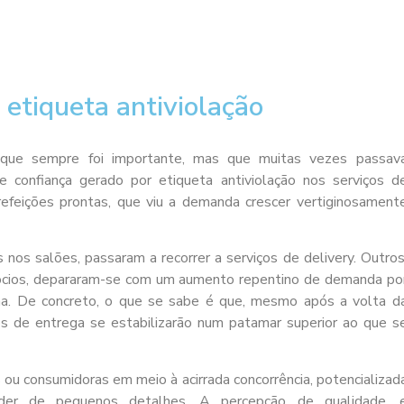
etiqueta antiviolação
go que sempre foi importante, mas que muitas vezes passav
de confiança gerado por
etiqueta antiviolação
nos serviços d
efeições prontas, que viu a demanda crescer vertiginosament
os salões, passaram a recorrer a serviços de delivery. Outros
gócios, depararam-se com um aumento repentino de demanda po
na. De concreto, o que se sabe é que, mesmo após a volta d
os de entrega se estabilizarão num patamar superior ao que s
 ou consumidoras em meio à acirrada concorrência, potencializad
ender de pequenos detalhes. A percepção de qualidade, 