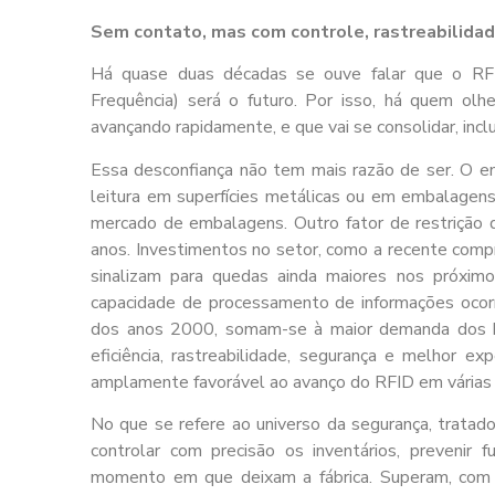
Sem contato, mas com controle, rastreabilida
Há quase duas décadas se ouve falar que o RFID 
Frequência) será o futuro. Por isso, há quem olh
avançando rapidamente, e que vai se consolidar, incl
Essa desconfiança não tem mais razão de ser. O e
leitura em superfícies metálicas ou em embalagen
mercado de embalagens. Outro fator de restrição q
anos. Investimentos no setor, como a recente comp
sinalizam para quedas ainda maiores nos próximo
capacidade de processamento de informações ocorrid
dos anos 2000, somam-se à maior demanda dos br
eficiência, rastreabilidade, segurança e melhor 
amplamente favorável ao avanço do RFID em várias 
No que se refere ao universo da segurança, trata
controlar com precisão os inventários, prevenir f
momento em que deixam a fábrica. Superam, com m