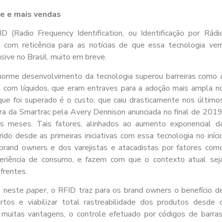
de e mais vendas
(Radio Frequency Identification, ou Identificação por Rádi
e com reticência para as notícias de que essa tecnologia ve
usive no Brasil, muito em breve.
norme desenvolvimento da tecnologia superou barreiras como 
s com líquidos, que eram entraves para a adoção mais ampla n
ue foi superado é o custo, que caiu drasticamente nos último
ra da Smartrac pela Avery Dennison anunciada no final de 2019
s meses. Tais fatores, alinhados ao aumento exponencial d
o desde as primeiras iniciativas com essa tecnologia no iníci
and owners e dos varejistas e atacadistas por fatores com
experiência de consumo, e fazem com que o contexto atual sej
frentes.
do neste
paper
, o RFID traz para os brand owners o benefício d
urtos e viabilizar total rastreabilidade dos produtos desde 
uitas vantagens, o controle efetuado por códigos de barras