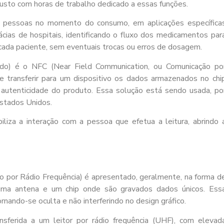
custo com horas de trabalho dedicado a essas funções.
s pessoas no momento do consumo, em aplicações específica
cias de hospitais, identificando o fluxo dos medicamentos par
 cada paciente, sem eventuais trocas ou erros de dosagem.
ado) é o NFC (Near Field Communication, ou Comunicação po
e transferir para um dispositivo os dados armazenados no chi
 autenticidade do produto. Essa solução está sendo usada, po
stados Unidos.
liza a interação com a pessoa que efetua a leitura, abrindo 
ção por Rádio Frequência) é apresentado, geralmente, na forma d
 uma antena e um chip onde são gravados dados únicos. Ess
ornando-se oculta e não interferindo no design gráfico.
nsferida a um leitor por rádio frequência (UHF), com elevad